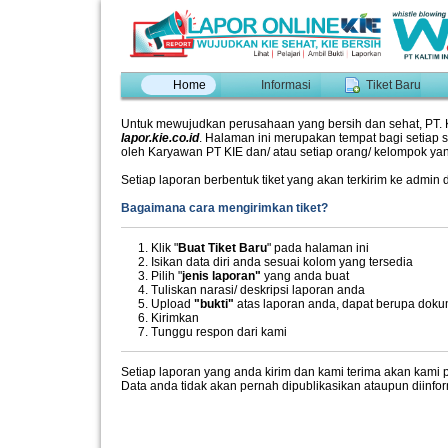
Home
Informasi
Tiket Baru
Untuk mewujudkan perusahaan yang bersih dan sehat, PT. K
lapor.kie.co.id
. Halaman ini merupakan tempat bagi setiap
oleh Karyawan PT KIE dan/ atau setiap orang/ kelompok y
Setiap laporan berbentuk tiket yang akan terkirim ke admin d
Bagaimana cara mengirimkan tiket?
Klik "
Buat Tiket Baru
" pada halaman ini
Isikan data diri anda sesuai kolom yang tersedia
Pilih "
jenis laporan"
yang anda buat
Tuliskan narasi/ deskripsi laporan anda
Upload
"bukti"
atas laporan anda, dapat berupa doku
Kirimkan
Tunggu respon dari kami
Setiap laporan yang anda kirim dan kami terima akan kami 
Data anda tidak akan pernah dipublikasikan ataupun diinfor